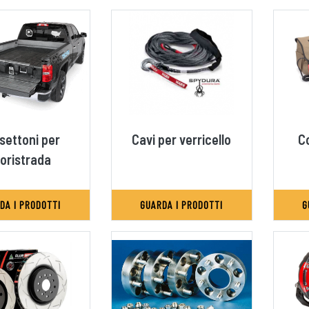
settoni per
Cavi per verricello
C
oristrada
DA I PRODOTTI
GUARDA I PRODOTTI
G