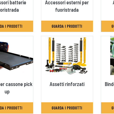
sori batterie
Accessori esterni per
oristrada
fuoristrada
DA I PRODOTTI
GUARDA I PRODOTTI
G
 per cassone pick
Assetti rinforzati
Bind
up
DA I PRODOTTI
GUARDA I PRODOTTI
G