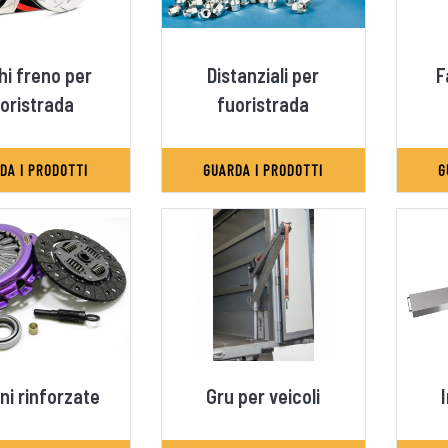
hi freno per
Distanziali per
F
oristrada
fuoristrada
DA I PRODOTTI
GUARDA I PRODOTTI
G
oni rinforzate
Gru per veicoli