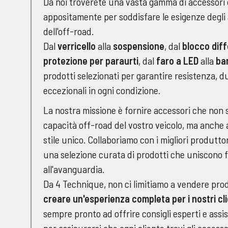
Da noi troverete una vasta gamma di accessori d
appositamente per soddisfare le esigenze degli
dell'off-road.
Dal
verricello
alla
sospensione
, dal
blocco diff
protezione per paraurti
, dal
faro a LED
alla
ba
prodotti selezionati per garantire resistenza, d
eccezionali in ogni condizione.
La nostra missione è fornire accessori che non s
capacità off-road del vostro veicolo, ma anche
stile unico. Collaboriamo con i migliori produttor
una selezione curata di prodotti che uniscono f
all'avanguardia.
Da 4 Technique, non ci limitiamo a vendere pro
creare un'esperienza completa per i nostri cli
sempre pronto ad offrire consigli esperti e ass
per assicurarsi che ogni cliente trovi gli accesso