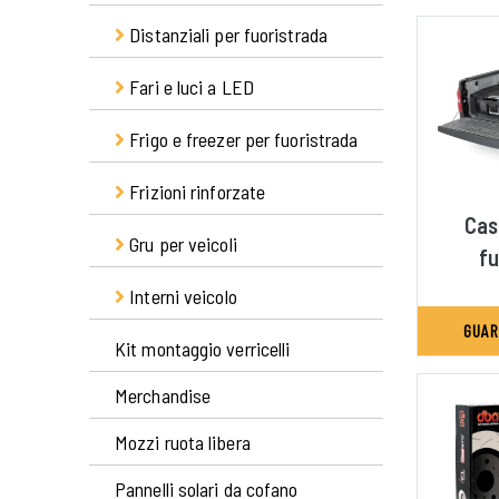
Kit completi
fuoristrada
Distanziali per fuoristrada
Dischi freno anteriori
Molle anteriori
Compressori portatili per
Pastiglie freno fuoristrada
Fari e luci a LED
fuoristrada
Distanziali in acciaio
Molle posteriori
Ricambi
Distanziali in alluminio
Frigo e freezer per fuoristrada
Accessori per LED fuoristrada
Barre a LED
Frizioni rinforzate
Accessori frigo
Cas
Fari a LED
Frigo-Freezer portatili
Gru per veicoli
Kit frizioni
fu
Interni veicolo
Gru
GUAR
Kit fissaggio gru
Kit montaggio verricelli
Accessori generici
Merchandise
Cucine per fuoristrada
Mozzi ruota libera
Pannelli solari da cofano