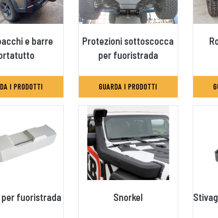
acchi e barre
Protezioni sottoscocca
Ro
ortatutto
per fuoristrada
DA I PRODOTTI
GUARDA I PRODOTTI
G
 per fuoristrada
Snorkel
Stivag