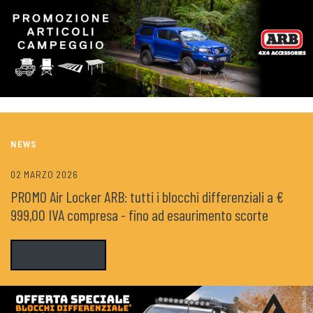
NEWS
02 MARZO 2026
PROMO Air Locker ARB: tutti i blocchi differenziali a €
999,00 IVA compresa - fino ad esaurimento scorte
SCOPRI DI PIÙ