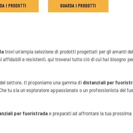
DA I PRODOTTI
GUARDA I PRODOTTI
da
trovi un’ampia selezione di prodotti progettati per gli amanti del
i affidabili e resistenti, qui troverai tutto ciò di cui hai bisogno 
i del settore, ti proponiamo una gamma di
distanziali per fuorist
 Che tu sia un esploratore appassionato o un professionista del fuo
anziali per fuoristrada
e preparati ad affrontare la tua prossima 