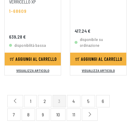
VERRICELLO XP
1-68609
417,24 €
639,28 €
disponibile su
disponibilità bassa
ordinazione
AGGIUNGI AL CARRELLO
AGGIUNGI AL CARRELLO
VISUALIZZA ARTICOLO
VISUALIZZA ARTICOLO
1
2
3
4
5
6
7
8
9
10
11