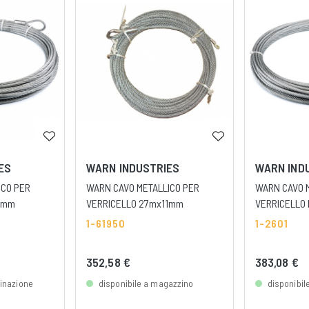
ES
WARN INDUSTRIES
WARN IND
ICO PER
WARN CAVO METALLICO PER
WARN CAVO 
8mm
VERRICELLO 27mx11mm
VERRICELLO
1-61950
1-2601
352,58 €
383,08 €
dinazione
disponibile a magazzino
disponibil