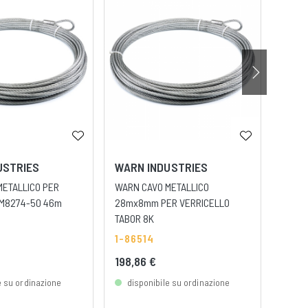
USTRIES
WARN INDUSTRIES
WARN
METALLICO PER
WARN CAVO METALLICO
WARN 
 M8274-50 46m
28mx8mm PER VERRICELLO
VERRI
TABOR 8K
1-66
1-86514
198,86 €
96,3
e su ordinazione
disponibile su ordinazione
dis