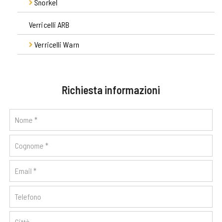
Snorkel
Coprisedili per fuoristrada
Kit fissaggio portapacchi e barre
Verricelli ARB
Snorkel fuoristrada
Portapacchi
Verricelli Warn
Tavoli
Verricelli per fuoristrada
Richiesta informazioni