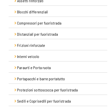
Assetti rinforzati
Pale da neve per fuoristrada
Ricambi
Blocchi differenziali
Ammortizzatori anteriori
Spargisale per fuoristrada
Ammortizzatori posteriori
Compressori per fuoristrada
Blocchi pneumatici
Molle anteriori
Compressori ARB
Distanziali per fuoristrada
Accessori
Molle posteriori
Compressori fissi per fuoristrada
Frizioni rinforzate
Distanziali in acciaio
Compressori portatili per fuoristrada
Interni veicolo
Kit frizioni
Paraurti e Porta ruota
Accessori generici
Portapacchi e barre portatutto
Paraurti anteriori
Protezioni sottoscocca per fuoristrada
Accessori per tetto e portapacchi
Barre portatutto
Sedili e Coprisedili per fuoristrada
Para differenziale
Cornici portapacchi