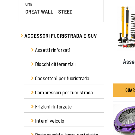
una
GREAT WALL - STEED
ACCESSORI FUORISTRADA E SUV
Assetti rinforzati
Asset
Blocchi differenziali
Accessori sospensioni
Ammortizzatori anteriori
Cassettoni per fuoristrada
Compressori ARB
Ammortizzatori posteriori
GUAR
Compressori per fuoristrada
Roller-Drawer
Balestre posteriori
Frizioni rinforzate
Accessori
Compressori fissi per
Interni veicolo
Kit frizioni
fuoristrada
Portapacchi e barre portatutto
Accessori generici