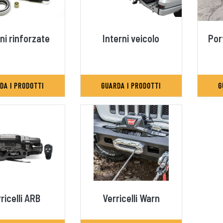
oni rinforzate
Interni veicolo
Por
DA I PRODOTTI
GUARDA I PRODOTTI
G
ricelli ARB
Verricelli Warn