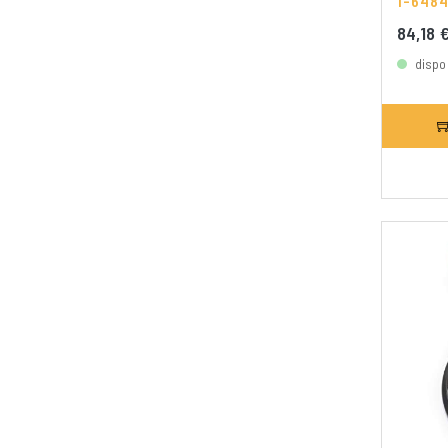
1-648
84,18 
dispo