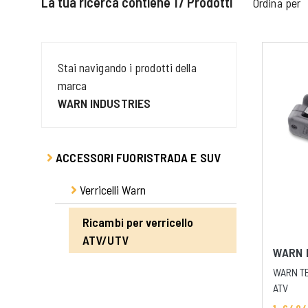
La tua ricerca contiene
17
Prodotti
Ordina per
Stai navigando i prodotti della
marca
WARN INDUSTRIES
ACCESSORI FUORISTRADA E SUV
Verricelli Warn
Ricambi per verricello
ATV/UTV
WARN 
WARN T
ATV