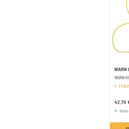
WARN 
WARN KI
1-749
42,70
dispo