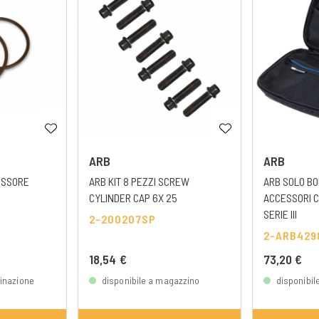
ARB
ARB
ESSORE
ARB KIT 8 PEZZI SCREW
ARB SOLO B
CYLINDER CAP 6X 25
ACCESSORI 
SERIE III
2-200207SP
2-ARB429
18,54 €
73,20 €
dinazione
disponibile a magazzino
disponibil