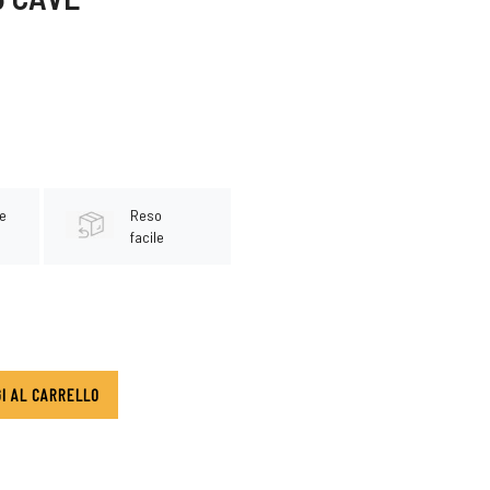
e
Reso
facile
I AL CARRELLO