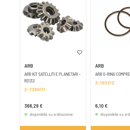
ARB
ARB
ARB KIT SATELLITI E PLANETARI -
ARB O-RING COMPR
RD132
2-160212
2-728H111
366,29 €
6,10 €
disponibile su ordinazione
disponibile su or