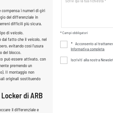
he compensa i numeri di giri
gio del differenziale in
rreni difficili più sicura.
po di veicolo.
* Campi obbligatori
al fatto che il veicolo, nel
*
Acconsento al trattamen
ibero, evitando così l’usura
Informativa completa
o del blocco.
cco può essere attivato, con
Iscriviti alla nostra Newsle
emente premendo un
o). II montaggio non
ali originali sostituendo
r Locker di ARB
ccare il differenziale e