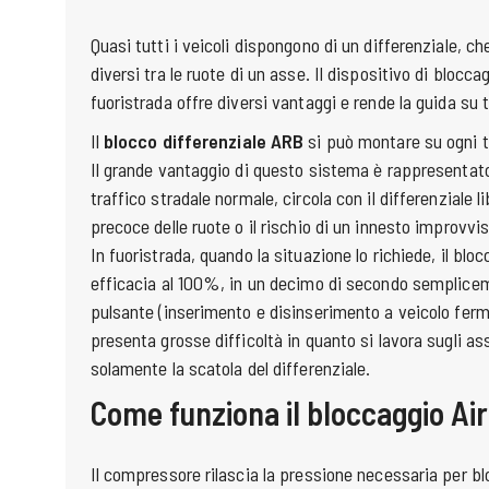
Quasi tutti i veicoli dispongono di un differenziale, c
diversi tra le ruote di un asse. Il dispositivo di bloccag
fuoristrada offre diversi vantaggi e rende la guida su te
Il
blocco differenziale ARB
si può montare su ogni ti
Il grande vantaggio di questo sistema è rappresentato d
traffico stradale normale, circola con il differenziale l
precoce delle ruote o il rischio di un innesto improvvis
In fuoristrada, quando la situazione lo richiede, il blo
efficacia al 100%, in un decimo di secondo semplic
pulsante (inserimento e disinserimento a veicolo ferm
presenta grosse difficoltà in quanto si lavora sugli ass
solamente la scatola del differenziale.
Come funziona il bloccaggio Ai
Il compressore rilascia la pressione necessaria per blo