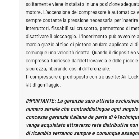
solitamente viene installato in una posizione adeguata
motore. L’accensione del compressore è automatica 
sempre costante la pressione necessaria per inserire il
interruttori, fissabili sul cruscotto, permettono di me
disattivare il bloccaggio. L’inserimento può avvenire a
marcia grazie al tipo di pistone anulare applicato al d
comunque una velocità ridotta. Quando il dispositivo vi
compressa fuoriesce dall’elettrovalvola e delle piccole 
sicurezza, liberando così il differenziale.
II compressore è predisposto con tre uscite: Air Locke
kit di gonfiaggio.
IMPORTANTE:
La garanzia sarà attivata esclusiva
numero seriale che contraddistingue ogni singolo
concessa garanzia italiana da parte di 4Technique
venga acquistato attraverso rete distributiva non u
di ricambio verranno sempre e comunque assegnati 