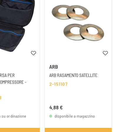
ARB
ARB
ORSA PER
ARB RASAMENTO SATELLITE
ARB C
COMPRESSORE -
2-151107
2-0
8
4,88 €
250,
e su ordinazione
disponibile a magazzino
dis