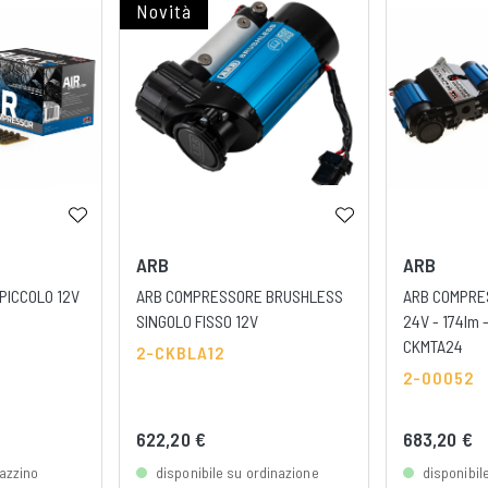
Novità
ARB
ARB
PICCOLO 12V
ARB COMPRESSORE BRUSHLESS
ARB COMPRES
SINGOLO FISSO 12V
24V - 174lm -
CKMTA24
2-CKBLA12
2-00052
622,20 €
683,20 €
azzino
disponibile su ordinazione
disponibil