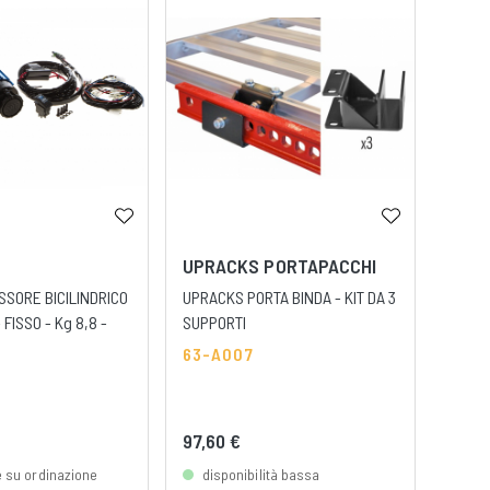
Novi
UPRACKS PORTAPACCHI
ARB
SORE BICILINDRICO
UPRACKS PORTA BINDA - KIT DA 3
ARB 
 FISSO - Kg 8,8 -
SUPPORTI
SINGO
63-A007
2-CK
97,60 €
622,
e su ordinazione
disponibilità bassa
dis