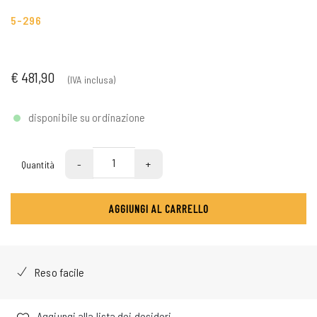
5-296
€ 481,90
(IVA inclusa)
disponibile su ordinazione
-
+
Quantità
AGGIUNGI AL CARRELLO
Reso facile
Aggiungi alla lista dei desideri