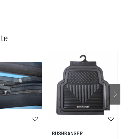
 te
BUSHRANGER
ARB