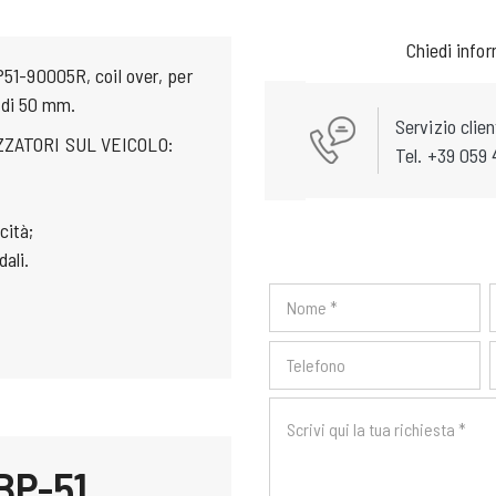
Chiedi info
51-90005R, coil over, per
 di 50 mm.
Servizio clien
ZATORI SUL VEICOLO:
Tel. +39 059 
cità;
dali.
BP-51