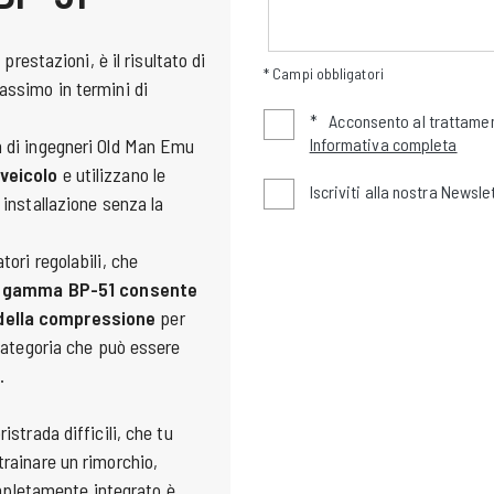
e prestazioni, è il risultato di
* Campi obbligatori
assimo in termini di
*
Acconsento al trattamen
m di ingegneri Old Man Emu
Informativa completa
 veicolo
e utilizzano le
Iscriviti alla nostra Newsle
 installazione senza la
tori regolabili, che
a gamma BP-51 consente
 della compressione
per
 categoria che può essere
.
istrada difficili, che tu
trainare un rimorchio,
letamente integrato è