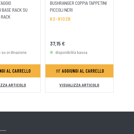
TAGGIO
BUSHRANGER COPPIA TAPPETINI
ARB T
 BASE RACK SU
PICCOLI NERI
CASS
 RACK
62-9102B
2-RD
0
37,15 €
281,
e su ordinazione
disponibilità bassa
dis
NGI AL CARRELLO
AGGIUNGI AL CARRELLO
IZZA ARTICOLO
VISUALIZZA ARTICOLO