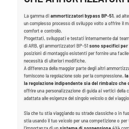
La gamma di
ammortizzatori bypass BP-51
, ad alt
un complesso processo di sviluppo volto a offrire il m
comfort e controllo.
Progettati, sviluppati e testati internamente dal tea
di ARB, gli ammortizzatori BP-51
sono specifici per
posizioni di montaggio esistenti per fornire una facile
necessità di ulteriori modifiche.
A differenza della maggior parte degli altri ammortizza
forniscono la regolazione solo per la compressione,
l
la regolazione indipendente sia del rimbalzo che
offrire una personalizzazione di guida ai vertici della
adattata alle esigenze del singolo veicolo o del viaggio
Sia che tu stia viaggiando su strade classiche o in fuor
stia usando il tuo veicolo per una competizione o per 
l'importanza di un
sistema di sospensione
4X4 comp