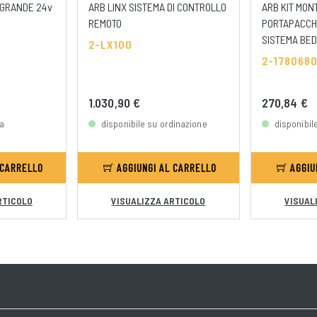
GRANDE 24v
ARB LINX SISTEMA DI CONTROLLO
ARB KIT MON
REMOTO
PORTAPACCHI
SISTEMA BED
2-LX100
2-178068
1.030,90 €
270,84 €
sa
disponibile su ordinazione
disponibil
 CARRELLO
AGGIUNGI AL CARRELLO
AGGIU
RTICOLO
VISUALIZZA ARTICOLO
VISUAL