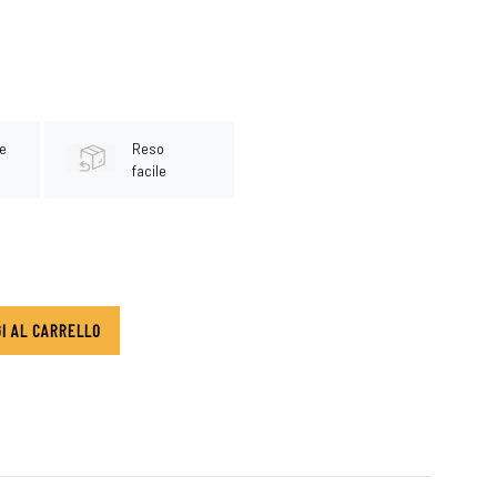
e
Reso
facile
I AL CARRELLO