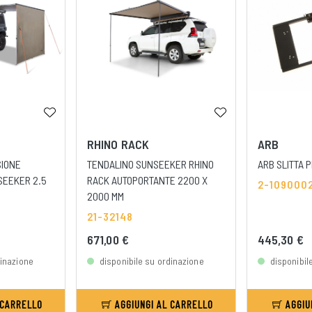
RHINO RACK
ARB
SIONE
TENDALINO SUNSEEKER RHINO
ARB SLITTA P
SEEKER 2.5
RACK AUTOPORTANTE 2200 X
2-109000
2000 MM
21-32148
671,00 €
445,30 €
dinazione
disponibile su ordinazione
disponibil
 CARRELLO
AGGIUNGI AL CARRELLO
AGGIU