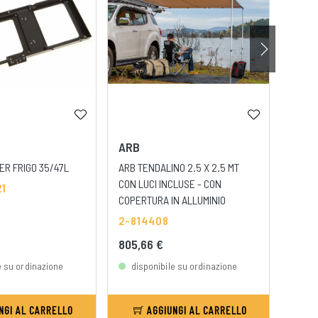
ARB
ARB
ER FRIGO 35/47L
ARB TENDALINO 2.5 X 2.5 MT
ARB R
CON LUCI INCLUSE - CON
TEND
21
COPERTURA IN ALLUMINIO
2-81
2-814408
805,66 €
4,88
e su ordinazione
disponibile su ordinazione
dis
NGI AL CARRELLO
AGGIUNGI AL CARRELLO