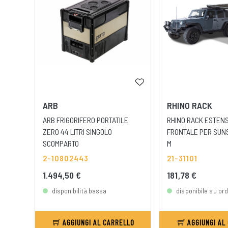
ARB
RHINO RACK
ARB FRIGORIFERO PORTATILE
RHINO RACK ESTEN
ZERO 44 LITRI SINGOLO
FRONTALE PER SUN
SCOMPARTO
M
2-10802443
21-31101
1.494,50 €
181,78 €
disponibilità bassa
disponibile su or
AGGIUNGI AL CARRELLO
AGGIUNGI AL