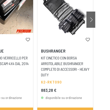
UE
BUSHRANGER
BUS
IO VERRICELLO PER
KIT CINETICO CON BORSA
BUSH
-SCAM 4X4 DAL 2014
ARROTOLABILE BUSHRANGER
MKII 
COMPLETO DI ACCESSORI - HEAVY
SINTE
DUTY
62-
62-RKT090
883,28 €
1.51
e su ordinazione
disponibile su ordinazione
dis