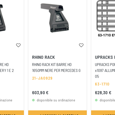
RHINO RACK
UPRACKS 
RRE HD
RHINO RACK KIT BARRE HD
UPRACKS PO
ERY 1 E 2
1650MM NERE PER MERCEDES G
x1097 ALLUMI
05
21-JA0929
63-1710
603,90 €
628,30 €
dinazione
disponibile su ordinazione
disponibil