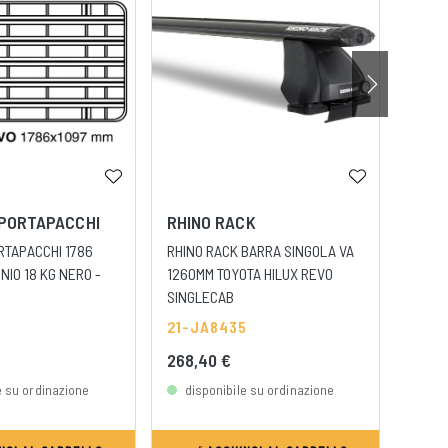
PORTAPACCHI
RHINO RACK
RHIN
RTAPACCHI 1786
RHINO RACK BARRA SINGOLA VA
RHINO
NIO 18 KG NERO -
1260MM TOYOTA HILUX REVO
1650
SINGLECAB
PIEDI
21-JA8435
21-J
268,40 €
610,
e su ordinazione
disponibile su ordinazione
dis