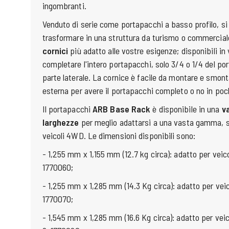
ingombranti.
Venduto di serie come portapacchi a basso profilo, si
trasformare in una struttura da turismo o commerciale
cornici
più adatto alle vostre esigenze; disponibili in
completare l'intero portapacchi, solo 3/4 o 1/4 del po
parte laterale. La cornice è facile da montare e smont
esterna per avere il portapacchi completo o no in poc
Il portapacchi
ARB Base Rack
è disponibile in una
v
larghezze
per meglio adattarsi a una vasta gamma, 
veicoli 4WD. Le dimensioni disponibili sono:
- 1,255 mm x 1,155 mm (12.7 kg circa): adatto per veic
1770060;
- 1,255 mm x 1,285 mm (14.3 Kg circa): adatto per veic
1770070;
- 1,545 mm x 1,285 mm (16.6 Kg circa): adatto per veic