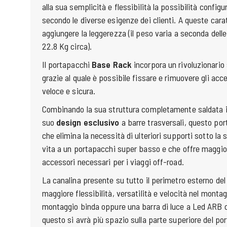
alla sua semplicità e flessibilità la possibilità configu
secondo le diverse esigenze dei clienti. A queste cara
aggiungere la leggerezza (il peso varia a seconda delle
22.8 Kg circa).
Il portapacchi
Base Rack
incorpora un rivoluzionario
grazie al quale è possibile fissare e rimuovere gli acce
veloce e sicura.
Combinando la sua struttura completamente saldata in
suo
design esclusivo
a barre trasversali, questo po
che elimina la necessità di ulteriori supporti sotto la
vita a un portapacchi super basso e che offre maggior
accessori necessari per i viaggi off-road.
La canalina presente su tutto il perimetro esterno del
maggiore flessibilità, versatilità e velocità nel montag
montaggio binda oppure una barra di luce a Led ARB o
questo si avrà più spazio sulla parte superiore del po