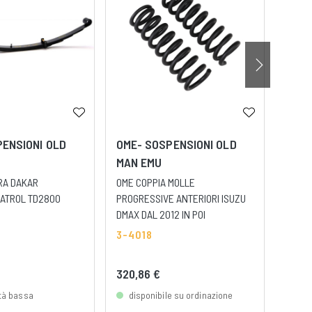
ENSIONI OLD
OME- SOSPENSIONI OLD
OME-
MAN EMU
MAN
RA DAKAR
OME COPPIA MOLLE
OLD M
PATROL TD2800
PROGRESSIVE ANTERIORI ISUZU
AMMOR
DMAX DAL 2012 IN POI
PER 
3-4018
3-6
320,86 €
186,
ità bassa
disponibile su ordinazione
dis