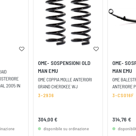
OME- SOSPENSIONI OLD
OME- SOSP
MAN EMU
MAN EMU
RAID
OSTERIORE
OME COPPIA MOLLE ANTERIORI
OME BALEST
DAL 2005 IN
GRAND CHEROKEE WJ
ANTERIORE 
3-2936
3-CS016F
304,00 €
314,76 €
dinazione
disponibile su ordinazione
disponibil