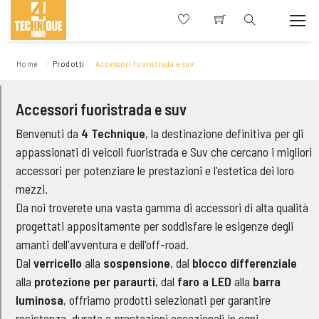
Home
Prodotti
Accessori fuoristrada e suv
Accessori fuoristrada e suv
Benvenuti da
4 Technique
, la destinazione definitiva per gli
appassionati di veicoli fuoristrada e Suv che cercano i migliori
accessori per potenziare le prestazioni e l'estetica dei loro
mezzi.
Da noi troverete una vasta gamma di accessori di alta qualità
progettati appositamente per soddisfare le esigenze degli
amanti dell'avventura e dell'off-road.
Dal
verricello
alla
sospensione
, dal
blocco differenziale
alla
protezione per paraurti
, dal
faro a LED
alla
barra
luminosa
, offriamo prodotti selezionati per garantire
resistenza, durata e prestazioni eccezionali in ogni