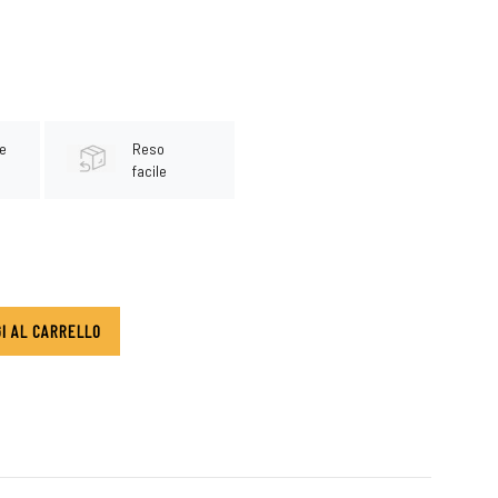
e
Reso
facile
I AL CARRELLO