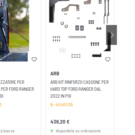
ARB
ARB
IZZATORE PER
ARB KIT RINFORZO CASSONE PER
ARB P
 PER FORD RANGER
HARD TOP FORD RANGER DAL
6-47
OI
2022 IN POI
0
6-4140135
439,20 €
58,5
ità bassa
disponibile su ordinazione
dis